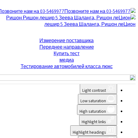
Позвоните нам на 03-5469977
Ришон
лешир 5 Зеева Шаланга, Ришон леЦион
Accessibility Tools
Измерение поставщика
Переднее направление
Купить тест
Invert colors
медиа
Тестирование автомобилей класса люкс
Monochrome
Dark contrast
Light contrast
Low saturation
High saturation
Highlight links
Highlight headings